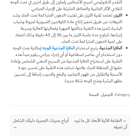
التقدم التكنولوجي أصبح الأشخاص يلجأون إلى طرق أخرى في نحت الوجه
لتفادي الآثار الجانبية والمخاطر المترتبة على الإجراء الجراحي.
الليزر
، تعتمد تقنية الليزر على تفتيت الدهون المتراكمة تحت الجلد وشد
الترهلات عن طريق تحفيز إنتاج مادة الكولاجين الضرورية لمرونة وشباب
البشرة، تتميز هذه التقنية بنتائجها المبهرة وفعاليتها العالية وسرعة
إجراءها، تتراوح مدة جلسة الليزر ما بين 30 إلى 45 دقيقة وذلك اعتماد
على كمية الدهون المتراكمة تحت الجلد.
الخلايا الجذعية
، يتيح استخدام
الخلايا الجذعية للوجه
إمكانية نحت الوجه
دون استخدام أي عناصر اصطناعية أو أي إجراء جراحي، يقوم مبدأ هذه
التقنية على استخراج الخلايا الجذعية من النسيج الدهني للشخص وإعادة
حقنها في المنطقة المراد علاجها، تساعد هذه التقنية على تحسن جودة
الأنسجة والتقليل من ظهور التجاعيد والبقع والندوب إضافة إلى تحسين
مظهر البشرة ومنح الوجه شكلا جديدا.
Category:
التجميل
الصحة
←
Post navigation
الطباعة ثلاثية الأبعاد كل ما تريد
أبراج بحيرات الجميرا، دليلك الشامل
أن تعرفه
→