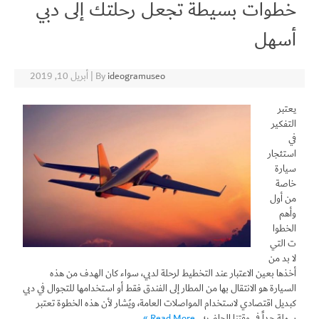
خطوات بسيطة تجعل رحلتك إلى دبي
أسهل
ideogramuseo
By
|
أبريل 10, 2019
يعتبر
التفكير
في
استئجار
سيارة
خاصة
من أول
وأهم
الخطوا
ت التي
لا بد من
أخذها بعين الاعتبار عند التخطيط لرحلة لدبي، سواء كان الهدف من هذه
السيارة هو الانتقال بها من المطار إلى الفندق فقط أو استخدامها للتجوال في دبي
كبديل اقتصادي لاستخدام المواصلات العامة، ويُشار لأن هذه الخطوة تعتبر
سهلة جداً في وقتنا الحاضر؛…
Read More »