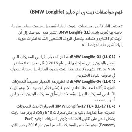
فهم مواصفات زيت بي ام دبليو (BMW Longlife)
لا تعتمد الشركة على تصنيفات الزيوت العامة فقط، بل وضعت معايير صارمة
خاصة بها تُعرف باسم
BMW Longlife (LL)
. تشير هذه المواصفة إلى أن
الزيت تم اختباره واعتماده ليتحمل ظروف التشغيل الشاقة لفترات طويلة.
إليك أشهر هذه المواصفات:
BMW Longlife-01 (LL-01)
:
هذا هو المعيار القياسي للمحركات التي
تعمل بالبنزين والتي تم إنتاجها قبل عام 2016 (مثل محركات 6 سلندر
N54 وN55 الشهيرة). يمتاز هذا الزيت بقدرته العالية على حماية المحرك
في ظروف القيادة المتنوعة.
BMW Longlife-04 (LL-04)
:
تم تطوير هذا المعيار خصيصاً للمحركات
المزودة بأنظمة معالجة العادم الحديثة (مثل فلاتر الجسيمات). وهو الزيت
الأساسي لمحركات الديزل، ويُستخدم أيضاً في محركات البنزين الحديثة في
أسواق محددة.
BMW Longlife-17 FE+ (LL-17 FE+)
:
المعيار الأحدث للمحركات
الحديثة جداً المزودة بالتيربو (مثل محركات B48 وB58). يركز هذا الزيت
بشكل كامل على تقليل الاحتكاك وتوفير استهلاك الوقود (Fuel
Economy)، وهو مخصص للموديلات المنتجة من عام 2016 وحتى الآن.