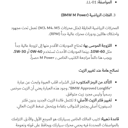
المواصفة:
LL-01.
الفئات الرياضية (
BMW M Power
)
المحركات الرياضية الخارقة (مثل محركات M3، M4، M5) تعمل تحت مجهود
واحتكاك هائلين ودورات محرك عالية جداً (RPM).
اللزوجة الموصى بها:
تحتاج الموديلات الأقدم منها إلى لزوجة عالية جداً
مثل
W-60
10
، بينما الموديلات الأحدث تستخدم
W-40
0
أو
W-30
5
،
ويجب هنا دائماً مراجعة الكتيب الخاص بـ M Power حصراً.
نصائح هامة عند تغيير الزيت
التأكد من الرمز المكتوب:
قبل الشراء، اقلب العبوة وابحث عن عبارة
“BMW Approved Longlife”. وجود هذه العبارة يعني أن الزيت مرخص
رسمياً وليس مجرد زيت متوافق.
تغيير فلتر الزيت الأصلي:
لا تكتمل فائدة الزيت الجديد بدون فلتر
(سيفون) أصلي يجتجز الشوائب بكفاءة ويتحمل ضغط الزيت العالي.
قاعدة ذهبية:
كتيب المالك الخاص بسيارتك هو المرجع الأول والأدق. التزامك
بالمواصفات المحددة فيه يحمي محرك سيارتك ويحافظ على قوته ونعومة