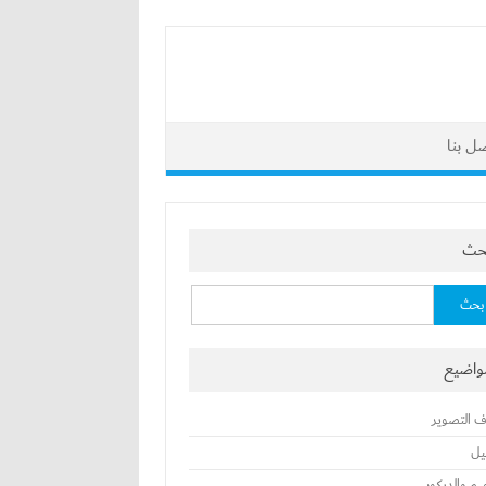
ل بنا
بحث
واضيع
ف التصوير
يل
يم والديكور