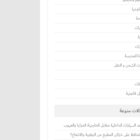
لوجيا
حة
رات
ة
رات
ة للمدرسة
 الشحن و النقل
ات
 قانونية
لات منوعة
 السيارات الداخلية مقابل الخارجية: المزايا والعيوب
حافظ على خزائن المطبخ من الرطوبة والانتفاخ؟