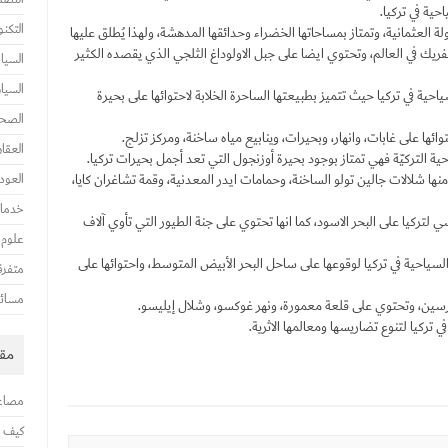
حية في تركيا.
التكنو
ة العثمانية، وتمتاز بمساحاتها الخضراء وحدائقها المدهشة، ولهذا يُطلق عليها
فريك في العالم، وتحتوي ايضا على جبل الاولوداغ الثلجي الذي يقصده الكثير
السيا
السيا
حية في تركيا حيث تتميز بطبيعتها الساحرة الخلابة لاحتوائها على بحيرة
الصح
ائها على غابات، وانهار، وبحيرات، وينابيع مياه ساخنة، ومركز تزلج.
العقا
حية التركيّة فهي تمتاز بوجود بحيرة أوزنجول التي تعد أجمل بحيرات تركيا.
ها شلالات جالين تولو الساخنة، وحمامات ايدر المعدنية، وقمة تشاغران كايا،
العود
خدمات
لتركيا على البحر الاسود، كما انها تحتوي على جنة الطيور التي تأوي آلاف
علوم
لسياحية في تركيا لوقوعها على ساحل البحر الأبيض المتوسط، واحتوائها على
متفرق
مسائل
ن، وتحتوي على قلعة معمورة، ونهر غوكسو، وشلال إيليسو.
 تركيا لتنوع تضاريسها ومعالمها الاثرية.
مقا
مصاعد
كيف ت