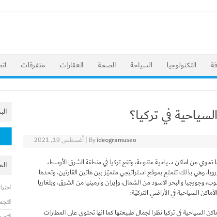
فة
التكنولوجيا
السياحة
الصحة
العقارات
متفرقات
اتص
سياحية في تركيا؟
ال
البحث
ideogramuseo
By
|
أغسطس 19, 2021
عن:
ما تحوي من اماكن سياحية متنوعة، وتقع تركيا في منطقة الشرق الأوسط،
الم
 أوروبا، وهي بذلك تتمتع بموقع استراتيجي متميّز بين هاتين القارتين، وتحدها
ب، وجورجيا والبحر الأسود من الشمال، وإيران وأرمينيا من الشرق، وبلغاريا
احترا
ماكن السياحية في الأراضي التركيّة:
التجم
ن السياحية في تركيا نظرا لجمال طبيعتها كما انها تحتوي على المطارات
التصم